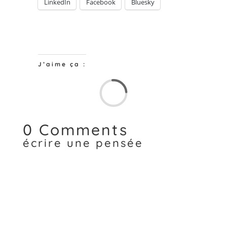
LinkedIn
Facebook
Bluesky
J’aime ça :
Chargem
0 Comments
écrire une pensée