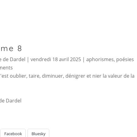
sme 8
 de Dardel
|
vendredi 18 avril 2025
|
aphorismes
,
poésies
ments
c'est oublier, taire, diminuer, dénigrer et nier la valeur de la
de Dardel
Facebook
Bluesky