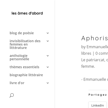
blog de poésie
Aphori
invisibilisation des
femmes en
by
Emmanuelle
littérature
libres
|
0 com
anthologie
personnelle
Le patriarcat, 
femme.
thèmes essentiels
biographie littéraire
- Emmanuelle 
livre d’or
Partagez
LinkedIn