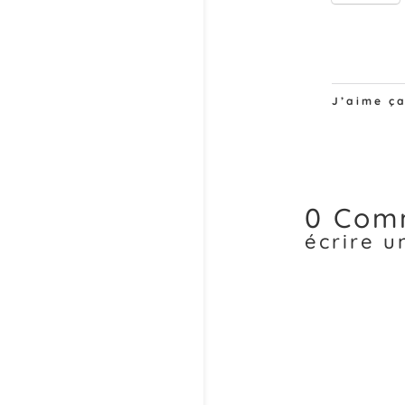
J’aime ça
0 Com
écrire 