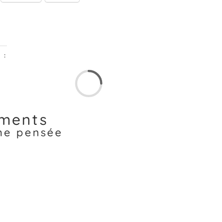
 :
ments
une pensée