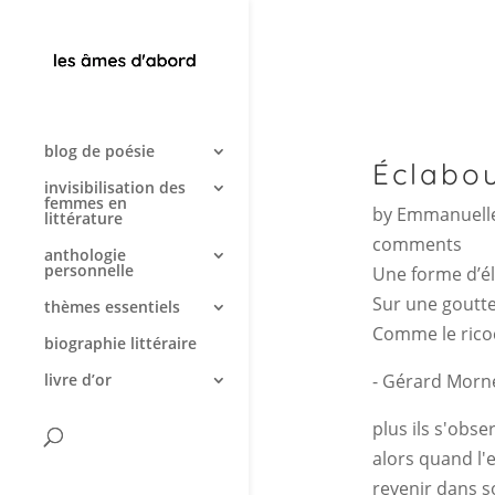
blog de poésie
Éclabo
invisibilisation des
femmes en
by
Emmanuelle
littérature
comments
anthologie
personnelle
Une forme d’é
Sur une goutte
thèmes essentiels
Comme le ricoc
biographie littéraire
- Gérard Morn
livre d’or
plus ils s'obse
alors quand l'
revenir dans s