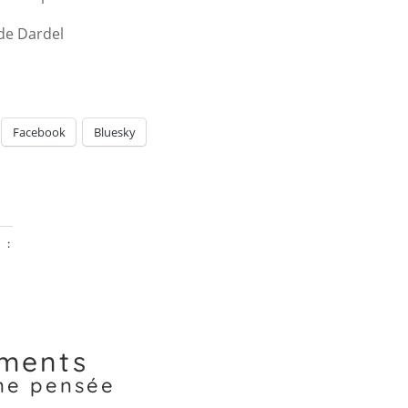
de Dardel
Facebook
Bluesky
 :
ment…
ments
une pensée