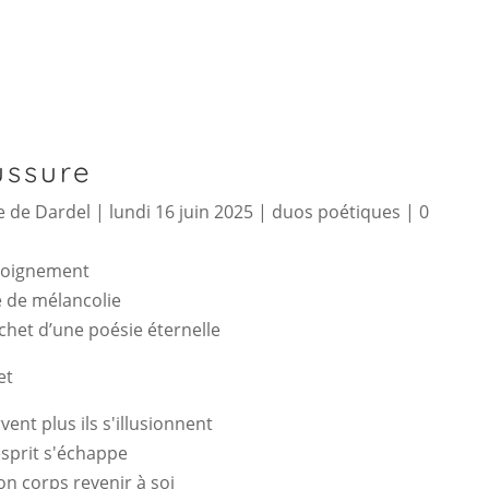
ussure
 de Dardel
|
lundi 16 juin 2025
|
duos poétiques
|
0
loignement
 de mélancolie
het d’une poésie éternelle
et
rvent plus ils s'illusionnent
esprit s'échappe
on corps revenir à soi