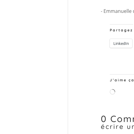
- Emmanuelle 
Partagez
LinkedIn
J’aime ça
Charge
0 Com
écrire 