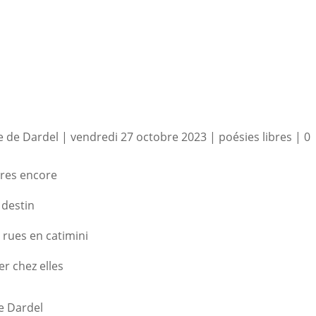
s
 de Dardel
|
vendredi 27 octobre 2023
|
poésies libres
|
0
res encore
 destin
 rues en catimini
er chez elles
e Dardel