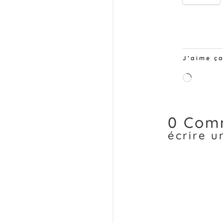
J’aime ça
Charge
0 Com
écrire 