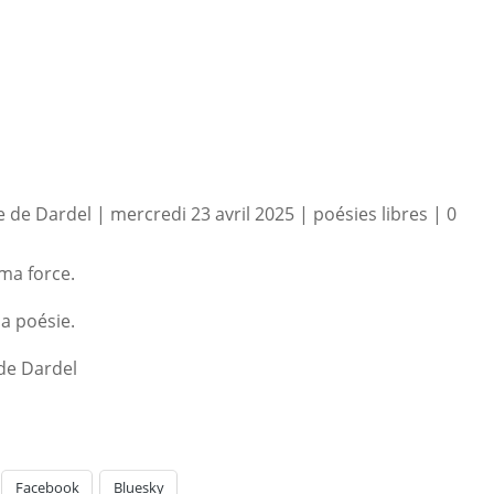
 de Dardel
|
mercredi 23 avril 2025
|
poésies libres
|
0
ma force.
a poésie.
de Dardel
Facebook
Bluesky