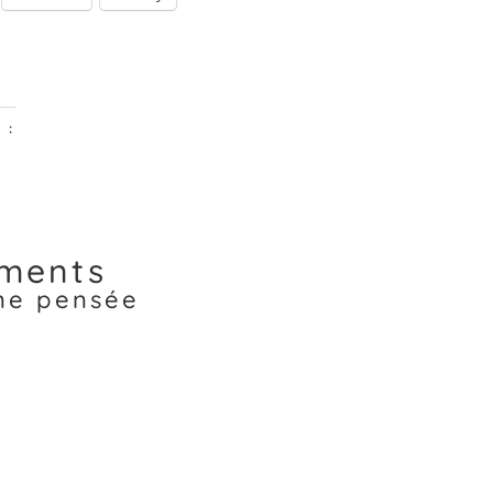
 :
ment…
ments
une pensée