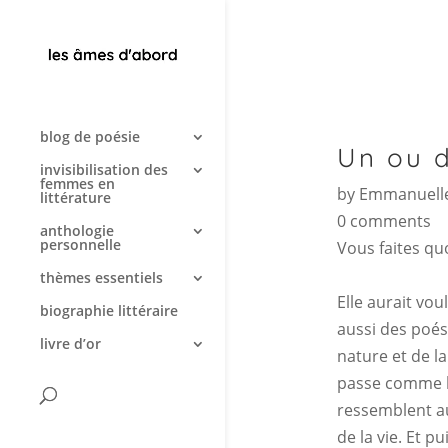
blog de poésie
Un ou 
invisibilisation des
femmes en
by
Emmanuelle
littérature
0 comments
anthologie
personnelle
Vous faites quo
thèmes essentiels
Elle aurait vou
biographie littéraire
aussi des poési
livre d’or
nature et de l
passe comme le
ressemblent aux
de la vie. Et p