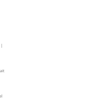
|
ait
el