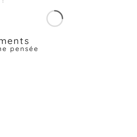
 :
ments
une pensée