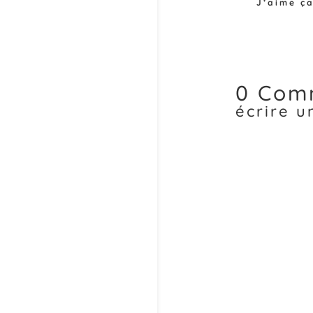
J’aime ça
0 Com
écrire 