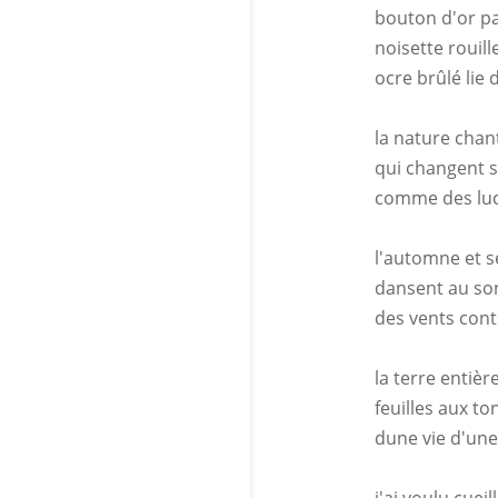
bouton d'or pa
noisette rouil
ocre brûlé lie 
la nature chan
qui changent s
comme des luc
l'automne et se
dansent au so
des vents cont
la terre entiè
feuilles aux to
dune vie d'une
j'ai voulu cueill