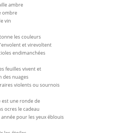
ille ambre
le ombre
de vin
tonne les couleurs
'envolent et virevoltent
ioles endimanchées
s feuilles vivent et
n des nuages
raires violents ou sournois
re est une ronde de
ns ocres le cadeau
 année pour les yeux éblouis
ir les étoiles