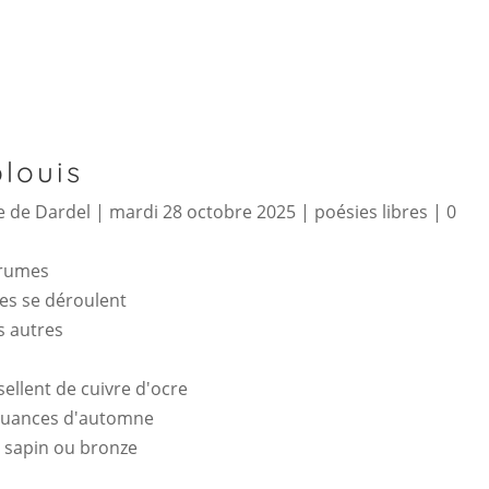
louis
 de Dardel
|
mardi 28 octobre 2025
|
poésies libres
|
0
brumes
ses se déroulent
s autres
sellent de cuivre d'ocre
 nuances d'automne
s sapin ou bronze