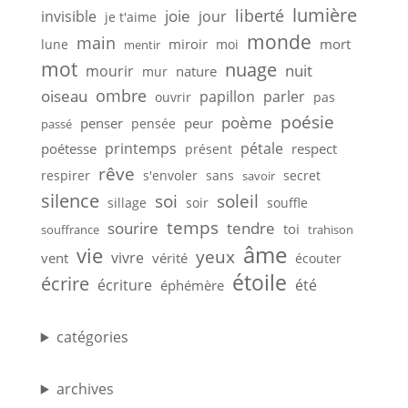
lumière
liberté
joie
invisible
jour
je t'aime
monde
main
miroir
mort
lune
moi
mentir
mot
nuage
nuit
mourir
nature
mur
ombre
oiseau
papillon
parler
ouvrir
pas
poésie
poème
penser
peur
pensée
passé
printemps
pétale
poétesse
respect
présent
rêve
respirer
s'envoler
sans
secret
savoir
silence
soi
soleil
sillage
soir
souffle
temps
sourire
tendre
toi
souffrance
trahison
âme
vie
yeux
vivre
vent
vérité
écouter
étoile
écrire
écriture
été
éphémère
catégories
archives