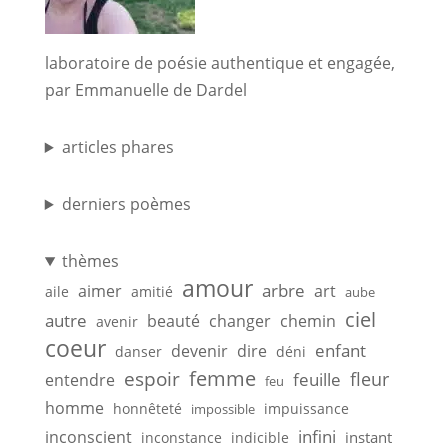
laboratoire de poésie authentique et engagée,
par Emmanuelle de Dardel
articles phares
derniers poèmes
thèmes
amour
arbre
aimer
art
aile
amitié
aube
ciel
autre
beauté
changer
chemin
avenir
coeur
enfant
devenir
dire
danser
déni
femme
espoir
feuille
fleur
entendre
feu
homme
honnêteté
impuissance
impossible
infini
inconscient
instant
inconstance
indicible