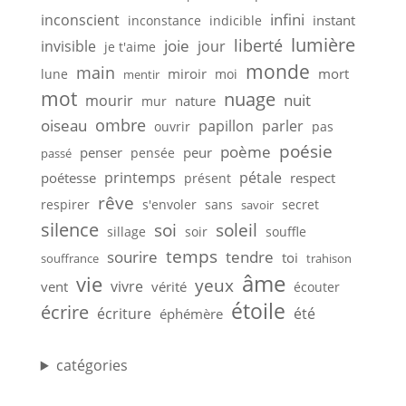
infini
inconscient
instant
inconstance
indicible
lumière
liberté
joie
invisible
jour
je t'aime
monde
main
miroir
mort
lune
moi
mentir
mot
nuage
nuit
mourir
nature
mur
ombre
oiseau
papillon
parler
ouvrir
pas
poésie
poème
penser
peur
pensée
passé
printemps
pétale
poétesse
respect
présent
rêve
respirer
s'envoler
sans
secret
savoir
silence
soi
soleil
sillage
soir
souffle
temps
sourire
tendre
toi
souffrance
trahison
âme
vie
yeux
vivre
vent
vérité
écouter
étoile
écrire
écriture
été
éphémère
catégories