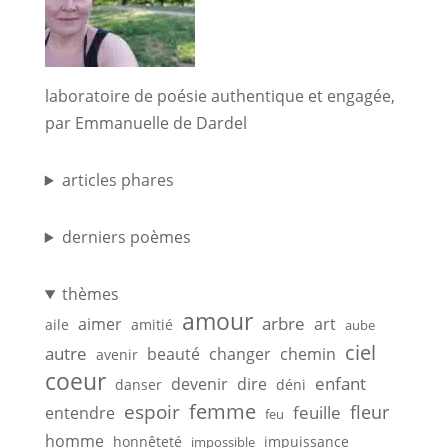
laboratoire de poésie authentique et engagée,
par Emmanuelle de Dardel
articles phares
derniers poèmes
thèmes
amour
arbre
aimer
art
aile
amitié
aube
ciel
autre
beauté
changer
chemin
avenir
coeur
enfant
devenir
dire
danser
déni
femme
espoir
feuille
fleur
entendre
feu
homme
honnêteté
impuissance
impossible