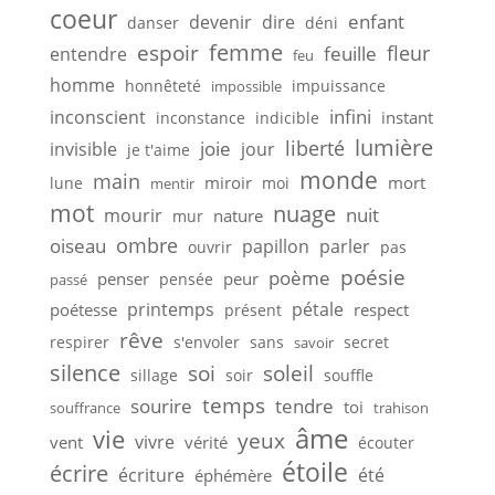
coeur
enfant
devenir
dire
danser
déni
femme
espoir
feuille
fleur
entendre
feu
homme
honnêteté
impuissance
impossible
infini
inconscient
instant
inconstance
indicible
lumière
liberté
joie
invisible
jour
je t'aime
monde
main
miroir
mort
lune
moi
mentir
mot
nuage
nuit
mourir
nature
mur
ombre
oiseau
papillon
parler
ouvrir
pas
poésie
poème
penser
peur
pensée
passé
printemps
pétale
poétesse
respect
présent
rêve
respirer
s'envoler
sans
secret
savoir
silence
soi
soleil
sillage
soir
souffle
temps
sourire
tendre
toi
souffrance
trahison
âme
vie
yeux
vivre
vent
vérité
écouter
étoile
écrire
écriture
été
éphémère