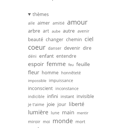
thèmes
amour
aimer
aile
amitié
arbre
autre
art
avenir
aube
ciel
beauté
changer
chemin
coeur
devenir
dire
danser
enfant
entendre
déni
femme
espoir
feuille
feu
fleur
homme
honnêteté
impuissance
impossible
inconscient
inconstance
infini
invisible
instant
indicible
liberté
joie
jour
je t'aime
lumière
main
lune
mentir
monde
miroir
mort
moi