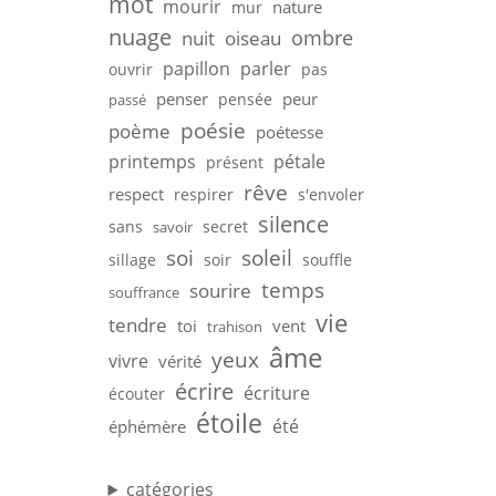
mot
mourir
nature
mur
nuage
ombre
nuit
oiseau
papillon
parler
ouvrir
pas
penser
peur
pensée
passé
poésie
poème
poétesse
printemps
pétale
présent
rêve
respect
respirer
s'envoler
silence
sans
secret
savoir
soi
soleil
sillage
soir
souffle
temps
sourire
souffrance
vie
tendre
toi
vent
trahison
âme
yeux
vivre
vérité
écrire
écriture
écouter
étoile
été
éphémère
catégories