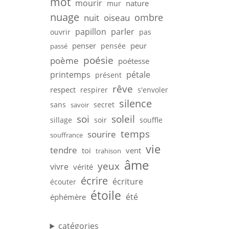
mot
mourir
nature
mur
nuage
ombre
nuit
oiseau
papillon
parler
ouvrir
pas
penser
peur
pensée
passé
poésie
poème
poétesse
printemps
pétale
présent
rêve
respect
respirer
s'envoler
silence
sans
secret
savoir
soi
soleil
sillage
soir
souffle
temps
sourire
souffrance
vie
tendre
toi
vent
trahison
âme
yeux
vivre
vérité
écrire
écriture
écouter
étoile
été
éphémère
catégories