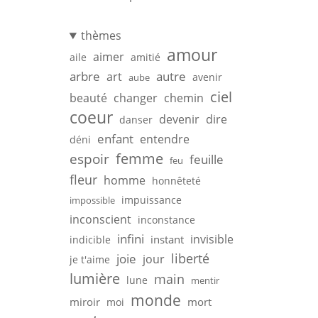
thèmes
amour
aimer
aile
amitié
arbre
autre
art
avenir
aube
ciel
beauté
changer
chemin
coeur
devenir
dire
danser
enfant
entendre
déni
femme
espoir
feuille
feu
fleur
homme
honnêteté
impuissance
impossible
inconscient
inconstance
infini
invisible
instant
indicible
liberté
joie
jour
je t'aime
lumière
main
lune
mentir
monde
miroir
mort
moi