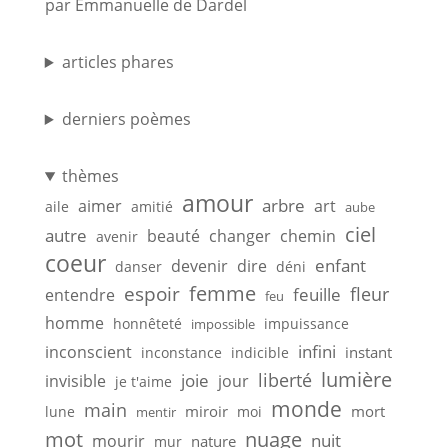
par Emmanuelle de Dardel
articles phares
derniers poèmes
thèmes
amour
arbre
aimer
art
aile
amitié
aube
ciel
autre
beauté
changer
chemin
avenir
coeur
enfant
devenir
dire
danser
déni
femme
espoir
feuille
fleur
entendre
feu
homme
honnêteté
impuissance
impossible
infini
inconscient
instant
inconstance
indicible
lumière
liberté
joie
invisible
jour
je t'aime
monde
main
miroir
mort
lune
moi
mentir
mot
nuage
nuit
mourir
nature
mur