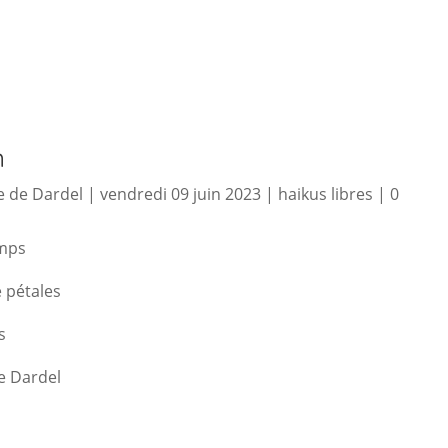
n
 de Dardel
|
vendredi 09 juin 2023
|
haikus libres
|
0
emps
 pétales
s
e Dardel