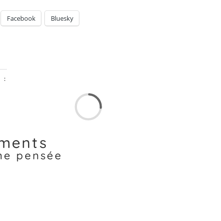
Facebook
Bluesky
 :
ments
une pensée