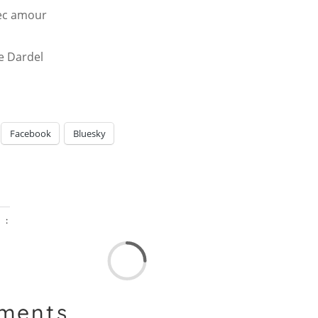
vec amour
e Dardel
Facebook
Bluesky
 :
ments