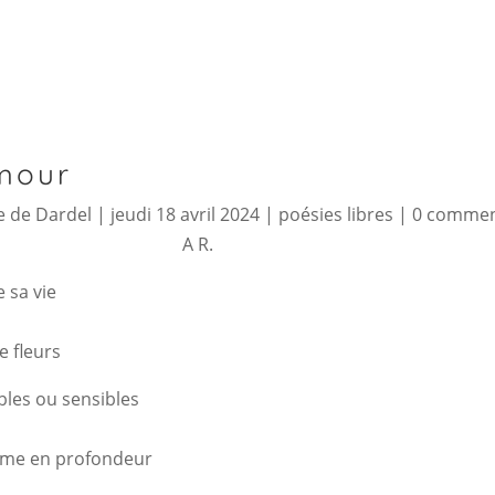
mour
 de Dardel
|
jeudi 18 avril 2024
|
poésies libres
|
0 comme
A R.
 sa vie
 fleurs
bles ou sensibles
'âme en profondeur