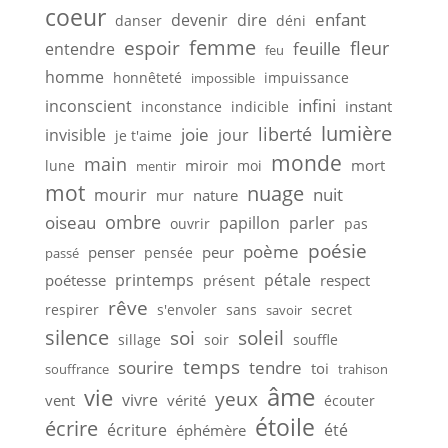
coeur
enfant
devenir
dire
danser
déni
femme
espoir
feuille
fleur
entendre
feu
homme
honnêteté
impuissance
impossible
infini
inconscient
instant
inconstance
indicible
lumière
liberté
joie
invisible
jour
je t'aime
monde
main
miroir
mort
lune
moi
mentir
mot
nuage
nuit
mourir
nature
mur
ombre
oiseau
papillon
parler
ouvrir
pas
poésie
poème
penser
peur
pensée
passé
printemps
pétale
poétesse
respect
présent
rêve
respirer
s'envoler
sans
secret
savoir
silence
soi
soleil
sillage
soir
souffle
temps
sourire
tendre
toi
souffrance
trahison
âme
vie
yeux
vivre
vent
vérité
écouter
étoile
écrire
écriture
été
éphémère