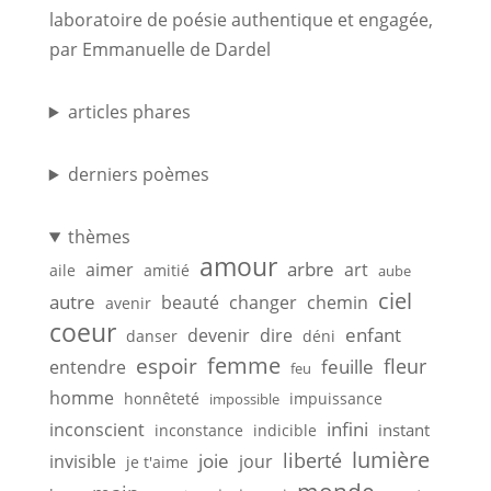
laboratoire de poésie authentique et engagée,
par Emmanuelle de Dardel
articles phares
derniers poèmes
thèmes
amour
arbre
aimer
art
aile
amitié
aube
ciel
autre
beauté
changer
chemin
avenir
coeur
enfant
devenir
dire
danser
déni
femme
espoir
feuille
fleur
entendre
feu
homme
honnêteté
impuissance
impossible
infini
inconscient
instant
inconstance
indicible
lumière
liberté
joie
invisible
jour
je t'aime