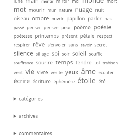
monde
main
miroir
mort
lune
moi
mentir
mot
nuage
nuit
mourir
nature
mur
ombre
oiseau
papillon
parler
ouvrir
pas
poésie
poème
penser
peur
pensée
passé
printemps
pétale
poétesse
respect
présent
rêve
respirer
s'envoler
sans
secret
savoir
silence
soi
soleil
sillage
soir
souffle
temps
sourire
tendre
toi
souffrance
trahison
âme
vie
yeux
vivre
vent
vérité
écouter
étoile
écrire
écriture
été
éphémère
catégories
archives
commentaires