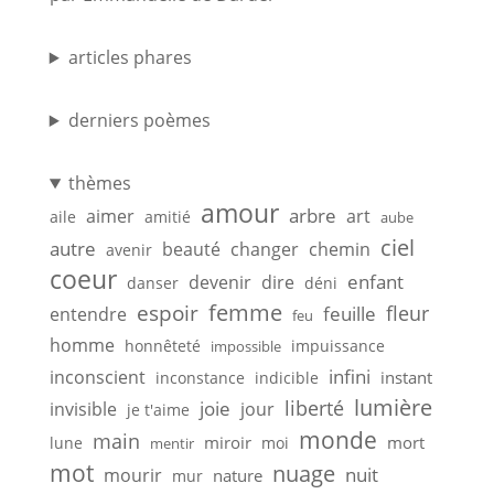
articles phares
derniers poèmes
thèmes
amour
arbre
aimer
art
aile
amitié
aube
ciel
autre
beauté
changer
chemin
avenir
coeur
enfant
devenir
dire
danser
déni
femme
espoir
feuille
fleur
entendre
feu
homme
honnêteté
impuissance
impossible
infini
inconscient
instant
inconstance
indicible
lumière
liberté
joie
invisible
jour
je t'aime
monde
main
miroir
mort
lune
moi
mentir
mot
nuage
nuit
mourir
nature
mur