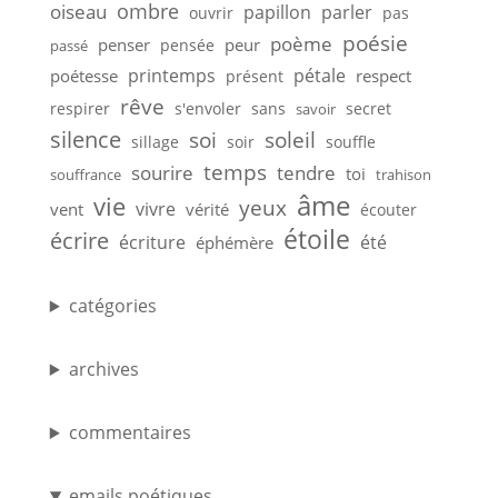
ombre
oiseau
papillon
parler
ouvrir
pas
poésie
poème
penser
peur
pensée
passé
printemps
pétale
poétesse
respect
présent
rêve
respirer
s'envoler
sans
secret
savoir
silence
soi
soleil
sillage
soir
souffle
temps
sourire
tendre
toi
souffrance
trahison
âme
vie
yeux
vivre
vent
vérité
écouter
étoile
écrire
écriture
été
éphémère
catégories
archives
commentaires
emails poétiques