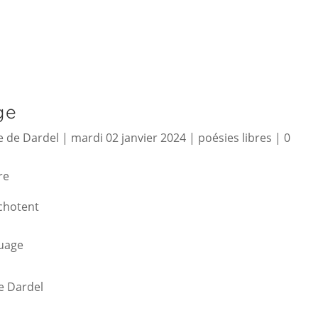
ge
 de Dardel
|
mardi 02 janvier 2024
|
poésies libres
|
0
re
uchotent
nuage
e Dardel