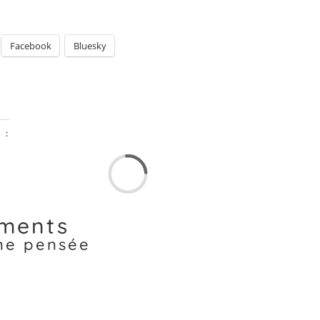
Facebook
Bluesky
 :
ments
une pensée